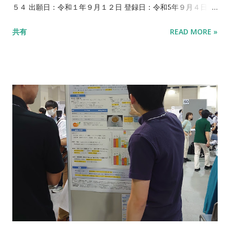
５４ 出願日：令和１年９月１２日 登録日：令和5年９月４日 概
要：一方の鼻孔にパッキンをしてふさぎ、その中心を通したカ
共有
READ MORE »
ニューレから香気成分を呼吸に連動させて提示する装置。吸気
とともに匂い物質を提示する場合は前鼻腔嗅覚、呼気とともに
提示する場合は疑似的に後鼻腔嗅覚を提示できることが期待さ
れる。 関連研究： Shogo Amano, Takuji Narumi, Tatsu
Kobayakawa, Masayoshi Kobayashi, Masahiko Tamura, Yuko
Kusakabe, Yuji Wada* (2022). Odor-Induced Taste
Enhancement Is Specific to Naturally Occurring Temporal
Order and the Respiration Phase , Multisensory Research,
35, 537-554. Shogo Amano, Takuji Narumi, Tatsu
Kobayakawa, Masayoshi Kobayashi, Masahiko Tamura, Yuji
Wada* (2022). A new technique to synchronize breathing
with aroma presentation via the nostril , Transactions of
the Virtual Reality Society of Japan, 27 (1), 109-119. 角谷雄
哉・鳴海拓志・小早川達・河合崇行・日下部裕子・國枝里美・