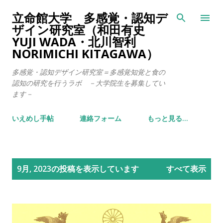
スキップしてメイン コンテンツに移動
立命館大学 多感覚・認知デ
ザイン研究室（和田有史
YUJI WADA・北川智利
NORIMICHI KITAGAWA）
多感覚・認知デザイン研究室＝多感覚知覚と食の
認知の研究を行うラボ －大学院生を募集してい
ます－
いえめし手帖
連絡フォーム
もっと見る…
投
9月, 2023の投稿を表示しています
すべて表示
稿