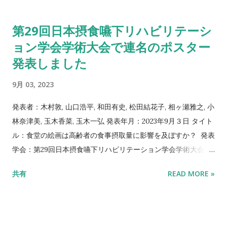
Let's try it! プロジェクトメンバー： 浅田 一憲（株式会社ハウ
とにある。近年，ガストロフィジックスとして食についての多
ディ 取締役会長／ViXion株式会社 取締役会長） 安藤 良一（超
感覚知覚研究がシェフや消費者に知られるようになり，ファイ
第29回日本摂食嚥下リハビリテーシ
人スポーツプロジェクト ディレクター／AXEREAL株式会社 代
ンダイニングのシェフの創作活動にも影響を与えるようになっ
表取締役社長／情報経営イノベーション専門職大学 超客員教
ョン学会学術大会で連名のポスター
た。多感覚知覚であることをはじめとして，食と他の芸術との
授） 石戸 奈々子（B Lab 所長／慶應義塾大学大学院メディアデ
発表しました
共通点が見出されつつある。それらの共通点についてはこれま
ザイン研究科 教授） 伊藤 穰一（千葉工業大学 学長／...
での食の心理学でも検討されてきており，VRや新しい食体験の
9月 03, 2023
創造に心理学は貢献しつつある。その一方，美食についての心
理学的研究については今後方法論も含めて検討する必要があ
発表者：木村敦, 山口浩平, 和田有史, 松田結花子, 相ヶ瀬雅之, 小
る。その手がかりとして，本稿では料理人と食ジャーナリス
林奈津美, 玉木香菜, 玉木一弘 発表年月：2023年9月３日 タイト
ト，心理学者の美食についての対談を掲載する。 Abstract:
ル：食堂の絵画は高齢者の食事摂取量に影響を及ぼすか？ 発表
Psychology has long been deeply intertwined with the arts
学会：第29回日本摂食嚥下リハビリテーション学会学術大会 発
and with food, but food itself as art remains unexplored.
表番号: P3-03 会場：パシフィコ横浜ノース
One important reason for this oversight is that food has
共有
READ MORE »
never been regarded as art. Recent experimental
research on the multisensory perception of food, which is
known as gastrophysics, has begun to attract the