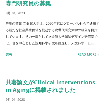
attention of chefs and consumers and to influence
専門研究員の募集
creativity in fine dining. Furthermore, food shares
9月 01, 2023
common factors, including multisensory experiences,...
募集の背景 ⽴命館⼤学は、2030年代にグローバル社会で通⽤す
る新たな社会共⽣価値を提起する次世代研究⼤学の確⽴を⽬指
しています。その一環として立命館大学認知デザイン研究室で
は、食を中心とした認知科学研究を推進し、人文科学・社会科
学・心理学を中心とした人間の心と食の関りにフォーカスする
共有
READ MORE »
世界的にもユニークな食研究の拠点の創設を目指している。 そ
こで、公的研究課題や企業との共同研究を行い、認知科学研究
を積極的に促進する。 https://rara.ritsumei.ac.jp/ 仕事内
容・職務内容 知覚・認知を中心に科研費課題や企業との連携
共著論文がClinical Interventions
など幅広い活動に関わります。実験・調査の立案，実施，デー
in Agingに掲載されました
タ解析，学会発表，論文執筆等を行います。学内外の研究者、
ゼミ生・大学院生と協力して研究活動を実施し、ラボの運営の
9月 01, 2023
サポートも行います。 新しい研究分野への挑戦や、社会との