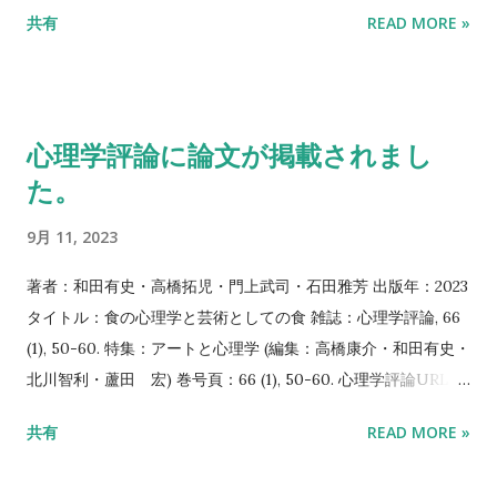
ポートシティ竹芝 オフィスタワー 東京都港区海岸1-7-1ウォー
共有
READ MORE »
ターズ竹芝 東京都港区海岸1-10-30 入場料：無料 ＊プレスリリ
ースページは こちら 主催： B Lab 出展メンバー：西田(PD)・
川村(D1)・山﨑(B3)・和田 (PI) 要旨： 甘い形と苦い形 ー風味
の視覚化ー Does the Form look Sweet or Bitter? -Flavor
心理学評論に論文が掲載されまし
Visualization- 味覚や視覚は全く違う感覚ですが、私たちは食
た。
べ物の風味にも視覚的な形態にも共通の印象を感じることがあ
ります。その印象を通じて、味嗅覚で感じる食品の印象を抽象
9月 11, 2023
的な形で表現できるし、感じ取ることもできます。しかし、同
じ食品でも全く違う味になってしまったら、印象も変わってし
著者：和田有史・高橋拓児・門上武司・石田雅芳 出版年：2023
まうのでしょうか？実際に体験してみましょう！ Gastation
タイトル：食の心理学と芸術としての食 雑誌：心理学評論, 66
and vision are completely different senses, whereas we can
(1), 50-60. 特集：アートと心理学 (編集：高橋康介・和田有史・
feel a common impression both in flavor and visual form. If
北川智利・蘆田 宏) 巻号頁：66 (1), 50-60. 心理学評論URL：
this is the case, visual form can express flavor by medium
http://www.sjpr.jp/ 要旨：心理学はかねてより芸術と食に深
共有
READ MORE »
of impression. BTW, if the identical food tastes completely
くかかわってきたが，芸術としての食については未踏の領域で
different, does that change our impressions of the food?
ある。その理由はそもそも食が芸術とみなされてこなかったこ