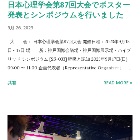
日本心理学会第87回大会でポスター
和田有史* (2019). 呼吸と連動した醤油の匂い提示による塩味増
発表とシンポジウムを行いました
強効果 , 日本バーチャルリアリティ学会論文誌 24(1), 77-82.
Yuya Kakutani, Takuji Narumi, Tatsu Kobayakawa, Takayuki
9月 26, 2023
Kawai, Yuko Kusakabe, Satomi Kunieda, Yuji Wada*, (2017),
Taste of br...
大 会： 日本心理学会第87回大会 開催日程：2023年9月15
日～17日 場 所：神戸国際会議場・神戸国際展示場・ハイブ
リッド シンポジウム [SS-033] 呼吸と認知 2023年9月17日(日)
09:00 〜 11:00 企画代表者（Representative Organizer）：本
間 元康1 話題提供者（Speaker）：本間 元康1、政岡 ゆり1、和
共有
READ MORE »
田 有史2、水原 啓太3,4 司会者（Chair）：本間 元康1 (1. 昭和大
学、2. 立命館大学、3. 大阪大学、4. 日本学術振興会) ポスター
[2A-045-PH] 動物性および植物性食品の喫食による満足感の検
討 *西田 勇樹1、櫻井 美穂1、石川 倭士1、富 研一2、平垣内 一
子2、齋藤 努2、佐藤 亮太郎2、和田 有史1 (1. 立命館大学、2. 不
二製油株式会社)