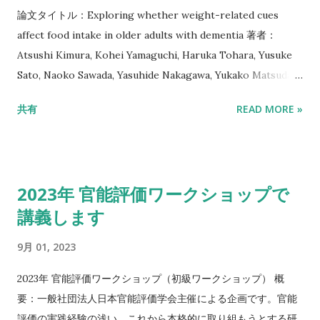
連携に意欲を持った方を歓迎します。 配属部署 BKC社系研究
論文タイトル：Exploring whether weight-related cues
機構 種職 研究員・ポスドク相当 研究分野 人文・社会 - 実験心
affect food intake in older adults with dementia 著者：
理学・情報通信 - 知能情報学 給与 年額年俸は3,240,000円～
Atsushi Kimura, Kohei Yamaguchi, Haruka Tohara, Yusuke
3,960,000円です。業務経験、および研究実績などを勘案し、
Sato, Naoko Sawada, Yasuhide Nakagawa, Yukako Matsuda,
本学規定の等級に基づき決定します。 年度途中で雇用するとき
Motoharu Inoue, Yuji Wada, Kazuhiro Tamaki 掲載誌：
共有
READ MORE »
の年額本俸は、年額本俸の月支給額に雇用期間の月数を乗じた
Clinical Interventions in Aging (IF=3.8) 掲載年: 2023 巻号
額とします。ただし、月途中で雇用するときの当該月について
頁：18, 1453-1461. DOI:
は、日割で支給します。 勤務時間 就業時間 : 09:00-17:30 休憩
https://doi.org/10.2147/CIA.S417254 要旨：Purpose: Past
時間 : 11:30-12:30 休日 : 日曜日および土曜日、国民の祝日に関
research has shown that exposure to the image of a slim
2023年 官能評価ワークショップで
する法律に規定する日、年末年始12月28日から1月5日まで、創
person reduces food consumption among young adults.
立記念日（5月19日）、その他の臨時休業日 時間外勤務、その
講義します
However, it remains unknown whether this paradigm could
他説明 : 専門業務型裁量労働制を適用します*。 上記に示した就
be adapted and applied to increase food intake among
9月 01, 2023
業日や勤務時間等を基本とし、専門研究員の裁量で決定するこ
older adults with dementia by exposing them to the image
とができます。ただし、研究会実施等の休日の業務が発生した
of a higher-weight person to mitigate weight loss and
2023年 官能評価ワークショップ（初級ワークショップ） 概
場合には出勤する必要があります（代休を取ることができま
malnutrition. The present study explored whether weight-
要：一般社団法人日本官能評価学会主催による企画です。官能
す）。深夜勤務および休日出勤は原則認めません。 *「専門業
related visual cues affect the amount of food consumed by
評価の実践経験の浅い、これから本格的に取り組もうとする研