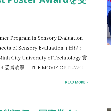
r Program in Sensory Evaluation
acets of Sensory Evaluation-) 日程：
 Minh City University of Technology 賞
rd 受賞演題： THE MOVIE OF FLAVOR:
N TECHNIQUES TO EXPRESS
READ MORE »
GES 受賞者名： Miyamae, A.,
 K. and Wada, Y. 要旨： Objectives: The
 to visually represent the dynamic