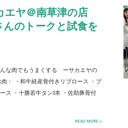
カエヤ＠南草津の店
さんのトークと試食を
んな肉でもうまくする ーサカエヤの
お肉： ・和牛経産骨付きリブロース ・ブ
ース ・十勝若牛タン1本 ・佐助豚骨付
READ MORE »