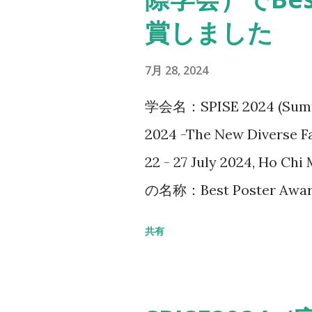
賞しました
7月 28, 2024
学会名：SPISE 2024 (Summe
2024 -The New Diverse F
22 - 27 July 2024, Ho Chi
の名称：Best Poster Awa
VISUAL REPRESENTATIO
共有
DYNAMIC FLAVOR CHAN
Ishibashi, K., Matsubara,
purpose of this study was