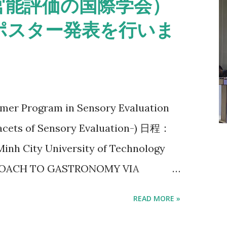
4（官能評価の国際学会）
s during consumption, critical to
ポスター発表を行いま
nal impact of flavors on consumers
 challenging to depict with standard
e selected chocolate as our test
Temporal Dominance of Sensations
r Program in Sensory Evaluation
ynamic data on its flavor
acets of Sensory Evaluation-) 日程：
ally, we applied the Semantic
 Minh City University of Technology
o align flavor attributes and visual
PPROACH TO GASTRONOMY VIA
 psychological space, establishing
E SCIENCE Abstract In response to
ific flavor experiences and...
READ MORE »
ents in VR technology, molecular