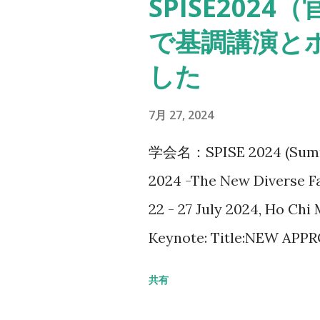
SPISE202
changes in flavor profile
で基調講演と
understanding the emotio
した
but which has so far been
visual media. Methods: W
7月 27, 2024
sample and applied the 
学会名：SPISE 2024 (Summe
(TDS) method to gather d
2024 -The New Diverse F
characteristics. Addition
22 - 27 July 2024, Ho Chi
Differential (SD) method t
Keynote: Title:NEW A
elements within the same
MULTISENSORY COGNITIV
correlations between spec
共有
the remarkable advancem