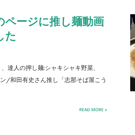
 imperative to enhance the
ased foods, I propose a new approach
のページに推し麺動画
ltisensory cognitive science,
した
 "Gastro-Cognitive Science" (GCS).
ld aims to unravel the cognitive
ns of deliciousness by examining
き、達人の押し麺:シャキシャキ野菜、
 mechanisms, while considering
ン/和田有史さん推し「志那そば屋こう
cultural backgrounds. Utilizing
y VR devices, GCS seeks to
smission and create novel food
READ MORE »
ights from cognitive psychology,
ics. My team’s r...