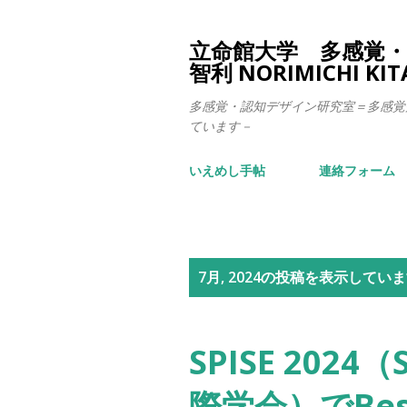
立命館大学 多感覚・認
智利 NORIMICHI KI
多感覚・認知デザイン研究室＝多感覚
ています－
いえめし手帖
連絡フォーム
投
7月, 2024の投稿を表示してい
稿
SPISE 2024（
際学会）でBest