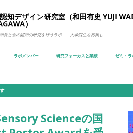
スキップしてメイン コンテンツに移動
知デザイン研究室（和田有史 YUJI WA
TAGAWA）
知覚と食の認知の研究を行うラボ －大学院生を募集し
ラボメンバー
研究フォーカスと業績
ゼミ・ラ
ます
Sensory Scienceの国
 Poster Awardを受