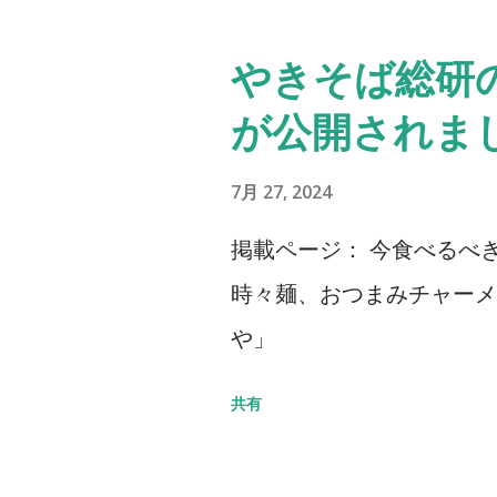
biology, and the societal
deliciousness of plant-b
やきそば総研
to gastronomy through mu
が公開されま
henceforth referred to as
This interdisciplinary fie
7月 27, 2024
systems behind perceptio
掲載ページ： 今食べるべ
multisensory integration
時々麺、おつまみチャーメ
individual biological and 
や」
cutting-edge multisensor
revolutionize flavor tran
共有
experiences, drawing ins
neurobiology, and informat