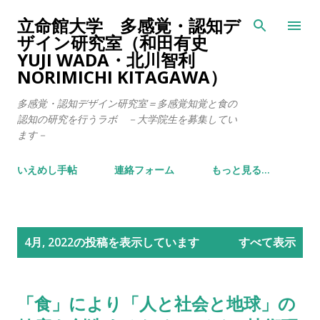
スキップしてメイン コンテンツに移動
立命館大学 多感覚・認知デ
ザイン研究室（和田有史
YUJI WADA・北川智利
NORIMICHI KITAGAWA）
多感覚・認知デザイン研究室＝多感覚知覚と食の
認知の研究を行うラボ －大学院生を募集してい
ます－
いえめし手帖
連絡フォーム
もっと見る…
投
4月, 2022の投稿を表示しています
すべて表示
稿
「食」により「人と社会と地球」の