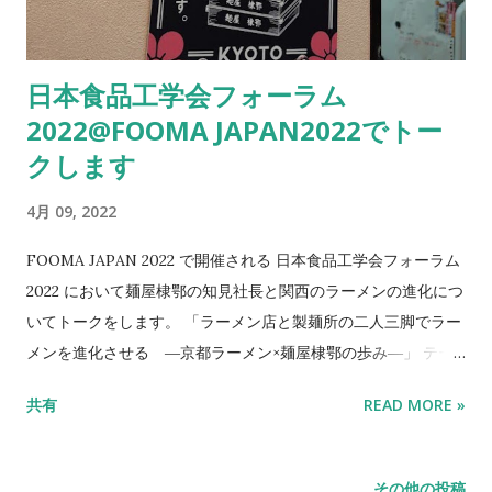
日本食品工学会フォーラム
2022@FOOMA JAPAN2022でトー
クします
4月 09, 2022
FOOMA JAPAN 2022 で開催される 日本食品工学会フォーラム
2022 において麺屋棣鄂の知見社長と関西のラーメンの進化につ
いてトークをします。 「ラーメン店と製麺所の二人三脚でラー
メンを進化させる ―京都ラーメン×麺屋棣鄂の歩み―」 テー
マ：進化する麺 その科学とテクノロジー 日時：2022年6月7日
共有
READ MORE »
10：00～16：10 会場：東京ビッグサイト会議棟6階 605・606
セミナー会場 申込ページは こちら ＊ 完全事前登録制 10：
00〜10：05：開会挨拶 10：05～11：05：麺の科学 山田 昌
その他の投稿