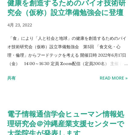
健康を創造するためのバイオ技術研
究会（仮称）設立準備勉強会に登壇
4月 23, 2022
「食」により「人と社会と地球」の健康を創造するためのバイ
オ技術研究会（仮称）設立準備勉強会 第5回 「食文化・心
理・倫理」からフードテックを考える 開催日時 2022年6月17日
（金） 14:00～16:30 定員 Zoom配信（定員200名） 主催 (一
財)バイオインダストリー協会 協賛 (公社)日本生物工学会（予
共有
READ MORE »
定） 後援 (公社)日本農芸化学会（予定） プログラム 14：05～
14：45 フードテックと食文化〜食の進化論〜 石川 伸一 氏
（宮城大学 食産業学群 フードマネジメント学類 教授） 14：45
～15：25 フードテックにつながる認知デザイン 和田 有史 氏
電子情報通信学会ヒューマン情報処
（立命館大学 食マネジメント学部 食マネジメント学科 教授）
理研究会＠沖縄産業支援センターで
15：25 ～16：05 フードテックと食農倫理学 太田 和彦 氏（南
大学院生が発表します
山大学 総合政策学部・総合政策学科 准教授） 16：05～16：30