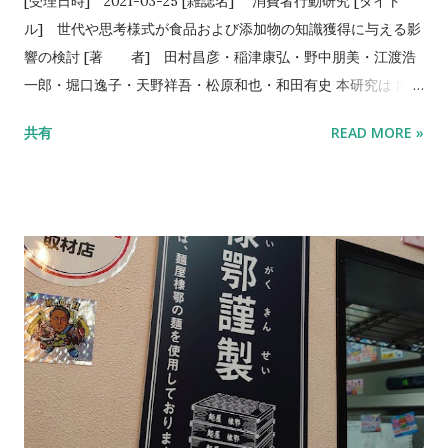
[受理日時] 2021-03-25 [雑誌名] 消費者行動研究 [タイト
ル] 世代や思考様式が食品および添加物の知識獲得に与える影
響の検討 [著 者] 田村昌彦・稲津康弘・野中朋美・江渡浩
一郎・堀口逸子・天野祥吾・松原和也・和田有史 本研究は 内閣
府食品安全委員会 の委託プロジェクト「平成３１～令和２年度
共有
READ MORE »
及び令和３年度食品健康影響評価技術研究：認知心理学を応用
した中学生・高校生を対象とした食品安全に関わる理解促進プ
ログラム（教材）の開発」（研究代表者：和田有史）の一部と
して行いました。