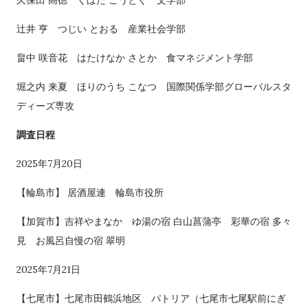
久保田 高徳 くぼた こうとく 文学部
辻井 亨 つじい とおる 産業社会学部
畠中 咲音花 はたけなか さとか 食マネジメント学部
堀之内 来夏 ほりのうち こなつ 国際関係学部グローバルスタ
ディーズ専攻
調査日程
2025年7月20日
【輪島市】 居酒屋連 輪島市役所
【加賀市】吉祥やまなか ゆ湯の宿 白山菖蒲亭 彩華の宿 多々
見 お風呂自慢の宿 翠明
2025年7月21日
【七尾市】七尾市田鶴浜地区 パトリア（七尾市七尾駅前にぎ