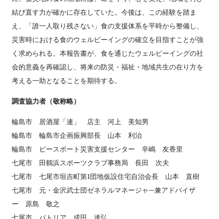
結び直す力が確かに存在していた。今後は、この経験を踏ま
え、「誰一人取り残さない」食の支援体系を平時から整備し、
災害時における食のウェルビーイングの確立を目指すことが強
く求められる。本報告書が、食を通じたウェルビーイングの社
会的意義を再確認し、将来の防災・福祉・地域共生の在り方を
考える一助となることを期待する。
調査協力者（敬称略）
輪島市 居酒屋「連」 店主 河上 美知男
輪島市 輪島市企画振興部長 山本 利治
輪島市 ピースボート災害支援センター 辛嶋 友香里
七尾市 田鶴浜スポーツクラブ事務局 長田 次夫
七尾市 七尾市垣吉町第1団地仮設住宅自治会長 山本 直樹
七尾市 元・金沢武士団ゼネラルマネージャ—兼アドバイザ
ー 原島 敬之
七尾市 パトリア 成田 達弘