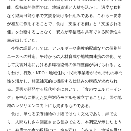
能、③持続的側面では、地域資源と人材を活かし、過度な負担
なく継続可能な形で支援を続ける仕組みである。これら三要素
が相互に作用することで、食は「支援する側」と「支援される
側」を分断することなく、双方が幸福感を共有できる関係性を
生み出していた。
今後の課題としては、アレルギーや宗教的配慮などの個別的
ニーズへの対応、平時からの人材育成や地域間連携の強化、そ
して災害対応における多職種協働の体制整備が挙げられる。と
りわけ、行政・NPO・地域住民・民間事業者がそれぞれの専門
性を活かし、相互補完的に機能する仕組みの構築が求められ
る。災害が頻発する現代社会において、「食のウェルビーイン
グ」を中心に据えた災害対応モデルを確立することは、国や地
域のレジリエンス向上にも資するものである。
食は、単なる栄養補給の手段ではなく文化であり、絆であ
り、人間らしさを回復させる営みである。本調査が示したよう
に、被災地の食の現場には、命を守り、心を支え、地域を再び