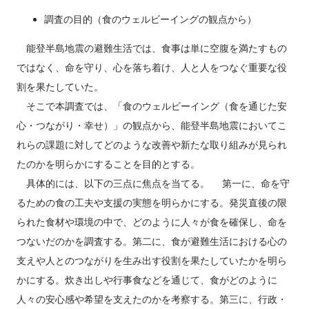
調査の目的（食のウェルビーイングの観点から）
能登半島地震の避難生活では、食事は単に空腹を満たすもの
ではなく、命を守り、心を落ち着け、人と人をつなぐ重要な役
割を果たしていた。
そこで本調査では、「食のウェルビーイング（食を通じた安
心・つながり・幸せ）」の観点から、能登半島地震においてこ
れらの課題に対してどのような改善や新たな取り組みが見られ
たのかを明らかにすることを目的とする。
具体的には、以下の三点に焦点を当てる。 第一に、命を守
るための食の工夫や支援の実態を明らかにする。発災直後の限
られた食材や環境の中で、どのように人々が食を確保し、命を
つないだのかを調査する。第二に、食が避難生活における心の
支えや人とのつながりを生み出す役割を果たしていたかを明ら
かにする。炊き出しや行事食などを通じて、食がどのように
人々の安心感や希望を支えたのかを考察する。第三に、行政・