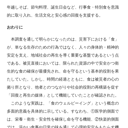
年越しそば、節句料理、誕生日会など、行事食・特別食を意識
的に取り入れ、生活文化と安心感の回復を支援する。
おわりに
本調査を通して明らかになったのは、災害下における「食」
が、単なる生存のための行為ではなく、人々の身体的・精神的
安定を支え、地域社会の再生を導く重要な基盤であるという点
である。被災直後においては、限られた資源の中で安全かつ衛
生的な食の確保が最優先され、命を守るという基本的役割を果
たしていた。しかし、時間の経過とともに、食は被災者の心の
拠り所となり、他者とのつながりや社会的役割の再構築を促す
「回復と再生の媒体」として機能していたことが確認された。
このような実践は、「食のウェルビーイング」という概念の
多面的意義を具体的に示している。すなわち、①医学的側面で
は、栄養・衛生・安全性を確保し命を守る機能、②快楽的側面
では、温かい食事や日常の味を通して心理的安定をもたらす機