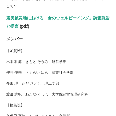
して〜
震災被災地における
「食のウェルビーイング」
調査報告
と提言
(pdf)
メンバー
【加賀班】
木本 壮海 きもと そうみ 経営学部
櫻井 優来 さくらい ゆら 産業社会学部
多田 理 ただ さとし 理工学部
渡邉 志帆 わたなべ しほ 大学院経営管理研究科
【輪島班】