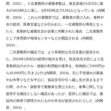
聞、2022）。１次避難所の避難者数は、発災直後の1月2日に最
大の40,688人に達し、4月9日時点で3,351人となっている（内閣
府、2024）。これらの避難所では、避難者の受け入れ、食料や
水の提供、医療支援などが行われた。一次避難所が満員となっ
たり、長期的な避難生活が必要と判断された場合、二次避難所
として体育館や地域センターなどが開設される（内閣府、
2024）。
二次避難所の施設では、より長期的な生活支援が提供され
た。2024年1月8日の総理の指示を受け、防災担当大臣により災
害救助法のホテル・旅館の利用額の基準を、特例的に7,000円か
ら10,000円に引き上げた(内閣府、2024)。主に子供連れの家族
やお年寄りなどを中心に、仮設住宅や引っ越し先が決まるまで
の間、ホテル・旅館等で避難者を受け入れた。食事に関しては
提供する施設としない施設があったが、提供した施設では、施
設内の厨房で調理されたものや弁当が提供されたりした（内閣
府、2024）。