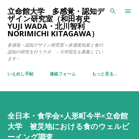
スキップしてメイン コンテンツに移動
立命館大学 多感覚・認知デ
ザイン研究室（和田有史
YUJI WADA・北川智利
NORIMICHI KITAGAWA）
多感覚・認知デザイン研究室＝多感覚知覚と食の
認知の研究を行うラボ －大学院生を募集してい
ます－
いえめし手帖
連絡フォーム
もっと見る…
全日本・食学会×人形町今半×立命館
大学 被災地における食のウェルビ
ーイング調査