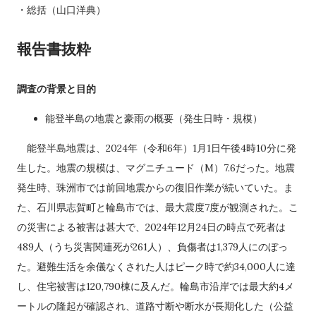
・総括（山口洋典）
報告書抜粋
調査の背景と目的
能登半島の地震と豪雨の概要（発生日時・規模）
能登半島地震は、2024年（令和6年）1月1日午後4時10分に発
生した。地震の規模は、マグニチュード（M）7.6だった。地震
発生時、珠洲市では前回地震からの復旧作業が続いていた。ま
た、石川県志賀町と輪島市では、最大震度7度が観測された。こ
の災害による被害は甚大で、2024年12月24日の時点で死者は
489人（うち災害関連死が261人）、負傷者は1,379人にのぼっ
た。避難生活を余儀なくされた人はピーク時で約34,000人に達
し、住宅被害は120,790棟に及んだ。輪島市沿岸では最大約4メ
ートルの隆起が確認され、道路寸断や断水が長期化した（公益