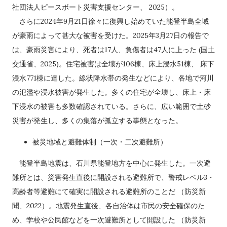
社団法人ピースボート災害支援センター、 2025）。
さらに2024年9月21日徐々に復興し始めていた能登半島全域
が豪雨によって甚大な被害を受けた。2025年3月27日の報告で
は、豪雨災害により、死者は17人、負傷者は47人に上った (国土
交通省、2025)。住宅被害は全壊が106棟、床上浸水51棟、 床下
浸水771棟に達した。線状降水帯の発生などにより、各地で河川
の氾濫や浸水被害が発生した。多くの住宅が全壊し、床上・床
下浸水の被害も多数確認されている。さらに、広い範囲で土砂
災害が発生し、多くの集落が孤立する事態となった。
被災地域と避難体制（一次・二次避難所）
能登半島地震は、石川県能登地方を中心に発生した。一次避
難所とは、災害発生直後に開設される避難所で、警戒レベル3・
高齢者等避難にて確実に開設される避難所のことだ （防災新
聞、2022）。地震発生直後、各自治体は市民の安全確保のた
め、学校や公民館などを一次避難所として開設した （防災新