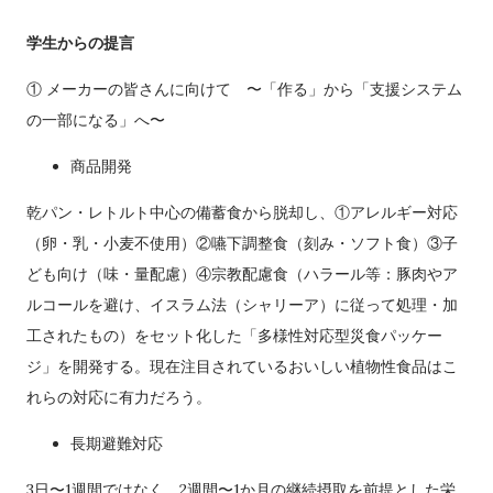
学生からの提言
① メーカーの皆さんに向けて 〜「作る」から「支援システム
の一部になる」へ〜
商品開発
乾パン・レトルト中心の備蓄食から脱却し、①アレルギー対応
（卵・乳・小麦不使用）②嚥下調整食（刻み・ソフト食）③子
ども向け（味・量配慮）④宗教配慮食（ハラール等：豚肉やア
ルコールを避け、イスラム法（シャリーア）に従って処理・加
工されたもの）をセット化した「多様性対応型災食パッケー
ジ」を開発する。現在注目されているおいしい植物性食品はこ
れらの対応に有力だろう。
長期避難対応
3日〜1週間ではなく、2週間〜1か月の継続摂取を前提とした栄