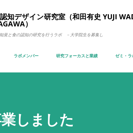
スキップしてメイン コンテンツに移動
知デザイン研究室（和田有史 YUJI WA
TAGAWA）
知覚と食の認知の研究を行うラボ －大学院生を募集し
ラボメンバー
研究フォーカスと業績
ゼミ・ラ
卒業しました