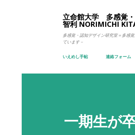
立命館大学 多感覚・認
智利 NORIMICHI KI
多感覚・認知デザイン研究室＝多感覚
ています－
いえめし手帖
連絡フォーム
一期生が