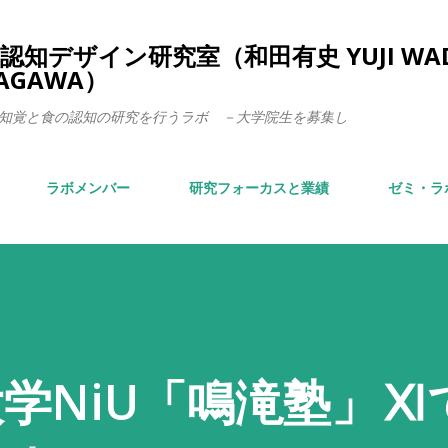
スキップしてメイン コンテンツに移動
知デザイン研究室（和田有史 YUJI WA
TAGAWA）
知覚と食の認知の研究を行うラボ －大学院生を募集し
ラボメンバー
研究フォーカスと業績
ゼミ・ラ
学NiU「鳴滝塾」Ⅺ