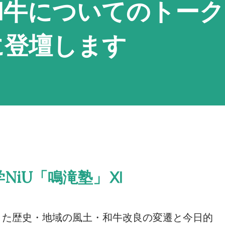
和牛についてのトーク
に登壇します
NiU「鳴滝塾」Ⅺ
きた歴史・地域の風土・和牛改良の変遷と今日的