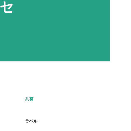
セ
共有
ラベル