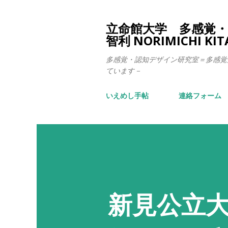
立命館大学 多感覚・認
智利 NORIMICHI KI
多感覚・認知デザイン研究室＝多感覚
ています－
いえめし手帖
連絡フォーム
新見公立大