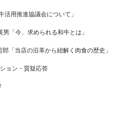
の谷蔓牛活用推進協議会について」
：原田英男「今、求められる和牛とは」
：髙岡哲郎「当店の沿革から紐解く肉食の歴史」
クセッション・質疑応答
拶