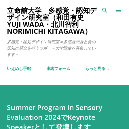
スキップしてメイン コンテンツに移動
立命館大学 多感覚・認知デ
ザイン研究室（和田有史
YUJI WADA・北川智利
NORIMICHI KITAGAWA）
多感覚・認知デザイン研究室＝多感覚知覚と食の
認知の研究を行うラボ －大学院生を募集してい
ます－
いえめし手帖
連絡フォーム
もっと見る…
Summer Program in Sensory
Evaluation 2024でKeynote
Speakerとして登壇します