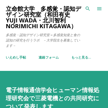
スキップしてメイン コンテンツに移動
立命館大学 多感覚・認知デ
ザイン研究室（和田有史
YUJI WADA・北川智利
NORIMICHI KITAGAWA）
多感覚・認知デザイン研究室＝多感覚知覚と食の
認知の研究を行うラボ －大学院生を募集してい
ます－
いえめし手帖
連絡フォーム
もっと見る…
電子情報通信学会ヒューマン情報処
理研究会で三菱電機との共同研究に
ついて発表します